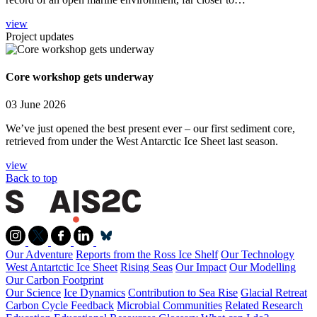
view
Project updates
Core workshop gets underway
03 June 2026
We’ve just opened the best present ever – our first sediment core,
retrieved from under the West Antarctic Ice Sheet last season.
view
Back to top
Our Adventure
Reports from the Ross Ice Shelf
Our Technology
West Antartctic Ice Sheet
Rising Seas
Our Impact
Our Modelling
Our Carbon Footprint
Our Science
Ice Dynamics
Contribution to Sea Rise
Glacial Retreat
Carbon Cycle Feedback
Microbial Communities
Related Research